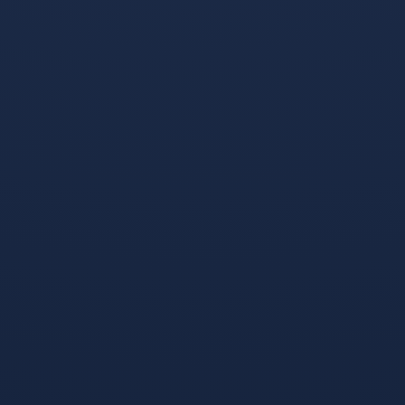
球文化更加丰富多彩这次误读现象也提醒了球迷们，在观赛
时要注意语言的正确性，避免因为发音错误引发不必要的误
会同时，它也展示了。
这场比赛的失利引起了球迷的担忧，因为亚洲杯的比赛近在
咫尺球迷们希望国足能够迅速调整状态，加强防守组织和个
人技术的训练，以应对即将到来的重要赛事尽管这场比赛的
结果令人担忧，但国足教练和球员们纷纷表示，他们会从这
场比赛中吸取教训，积极改进和提升自身的实力他们相信，
通过努力训练和团队合作。
一些日本球迷说“收买裁判的各位辛苦了，去了韩国努力比赛
后也就是这样的结果罢了，卡塔尔人我记住你了这不是裁判
水平的问题，这样的裁判应该被开除”也有球迷称这是绝对的
假球当然更多是针对首尔以及裁判的不满，日本球迷纷纷表