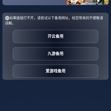
罗那对阵甲级联赛球队巴塞罗那的球迷满怀信心地期待着球
队能够轻松击败对手。
8月4日，东京奥运会乒乓球女团半决赛，中国女团对战德国
女团，最终中国女团以30赢下了比赛，但是蔡猛作为比赛的
解说，却在解说的过程中失误不断，一旁的丁宁忍不住笑出
声，球迷们纷纷表示蔡老师该补补课了大的体育赛事一般都
会有解说，在比赛的过程中对比赛的内容以及运动员的表现
进行讲解，在中国。