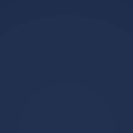
在新闻发布会上，王楚钦也透露了家中的情况，表示最近家
里有些事让他放心不下，但作为运动员，他必须先把比赛打
好这一消息传出后，球迷们纷纷表示理解和支持大家认为，
运动员也是普通人，他们同样会面临生活中的各种困难和挑
战在王楚钦需要帮助的时候，球迷们愿意给予他最大的支持
和鼓励，希望他。
三国足教练李铁想证明自己世界杯预选赛到目前，国足一胜
一平三负，出线已经十分困难作为主教练的李铁，排兵布阵
受到广大球迷的诟病不让归化球员发挥关键时刻换下归化球
员等操作让人难以理解，广大球迷纷纷表示“铁定出局”李铁也
算是临危受命，我也很理解他的处境用归化球员多了，会说
他没。
从以上叙述，我们了解了NBA的24秒规则订定与由来后，球