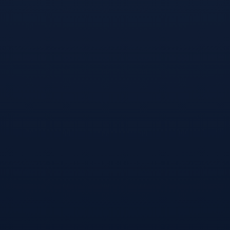
开云体育官方网站-（拓展思维）
开云体育官方网站-宿命对决的两
种剧本，2026世界杯C组，美国碾
压伊朗的冰冷现实与莱万火热状态
下的波兰救赎
开云体育官方网站-孤星破晓，20
开云体育官方网站-血火淬炼，20
26世界杯，罗马尼亚用防守反击
26世界杯复仇之战，澳大利亚以
书写唯一性传奇，贝林厄姆刺穿乌
钢铁防线撕碎保加利亚，佩德里用
拉圭铁幕
三记妙传定义关键战真义
开云体育登录-致命一击，坎塞洛
开云体育下载-魔幻之夜，当姆巴
封神之夜，塞尔维亚逆转冰岛续写
佩的弧线划破B组迷雾，喀麦隆与
A组唯一神话
哥伦比亚的生死战被一个替补改写
发表评论