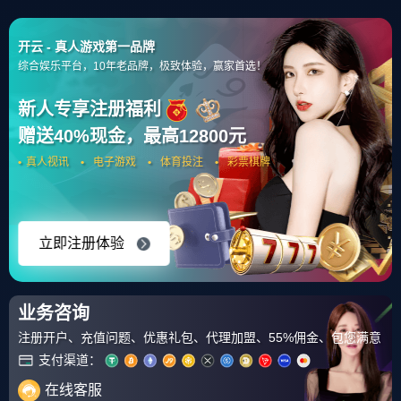
首页
体坛热点
正文
开云平台-包含比赛时间调整，球迷纷纷表示理解的词
条
开云体育
阅读：447
2025-05-30 05:30:57
1 国足vs日本男足的开球时间是北京时间2024年9月5日18点3
5分2 这场比赛是2026年世界杯亚洲区预选赛18强赛的一场重
要对决，中国男足将在客场挑战亚洲强队日本队3 开球时间定
在了北京时间的傍晚黄金时段，吸引了众多球迷的关注4 尽管
面临强大的对手，中国男足队员们仍旧全力以赴，为争夺胜
利。