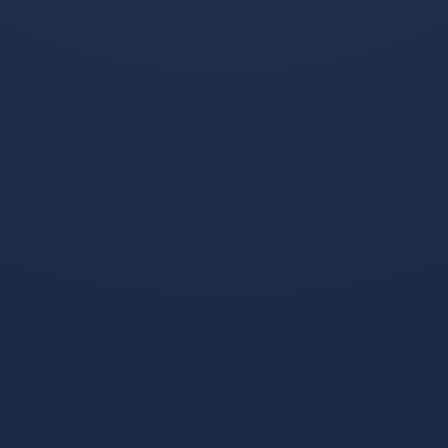
输给奇才队，小乔丹也在第四节比赛被弃用，球迷纷纷表
示，完全看不懂纳什的战术，同样也完全不能理解纳什究竟
在想什么不得不说的是，作为一支球队，不论是胜利还是失
败都是必须经历的。
你有张良计，我有过墙梯，不就是不让吹球嘛，我吹别的也
可以吹球这个习惯可能改不了，但是不对着乒乓球吹不就没
问题了嘛马龙在比赛场上吹球拍吹手的动作让国内球迷忍俊
不禁，这明显是想吹球半路想到不对改了方向，换个目标物
吹一下过过瘾不过这个动作属实可爱，大家都忍不住夸机
智。
这次事件也引起了媒体和球迷们的关注，一些球迷在社交媒
体上分享了这一趣事，让更多的人了解了工体的独特魅力球
迷们纷纷表示，这样的趣事不仅增加了比赛的乐趣，也让足