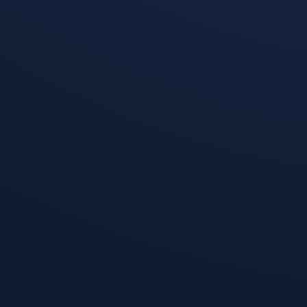
相关文章
开云体育平台APP-孤峰独照，
开云体育APP下载-扩展
当马龙的火热，映出日本队命
文章标题
运的唯一性
开云体育平台APP-2026生死
开云官方app入口-202
战，乌兹别克斯坦的黑色闪电
B组生死夜，喀麦隆碾
与内马尔的神迹逆转—足球世
比亚，久保建英的致命
发表评论
界的唯一剧本
碎天平