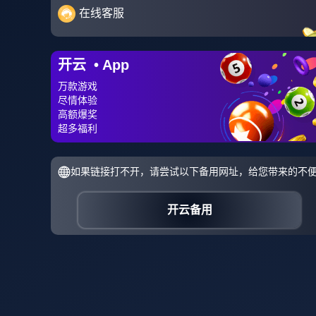
视，并且能满足王先生的诉求。
类似这样是售后失误似乎不是第一次出现，并且
来自广东省佛山市的陈先生在汽车投诉网上表示
长安汽车也很快的回复了车主投诉，表示目前厂
但车主却留下了更为令人震惊的反馈：表示有人
不了他们，投诉也不会给他们带来任何的负面影响
对于长安汽车的质量似乎就不必多言了，根据汽车
中大部分都是有关汽车质量的。