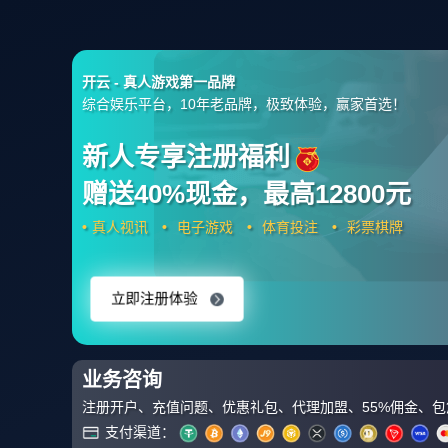
首页
战术解读
正文
首页
球队新闻
体坛
开云体育下载-重庆力争战胜苏
开云体育
阅读：338
2025-11-12 00:50:02
评论
“千里之堤，毁于蚁穴”。这句话深刻揭示了千
理。更是警示我们世人，事情的发展是一个由小到
和正确及时处理，就会留下无穷的后患。
长安CS35 4S店保养之后安全事故
重庆渝北的王先生，将自己里程数35000的长安
是开了500米左右由于轮胎的螺丝脱落导致整个
果很严重。这正是由于4S在更换刹车片的时候，
换为新的，而4S店只更换轮嗀。一个保证安全的