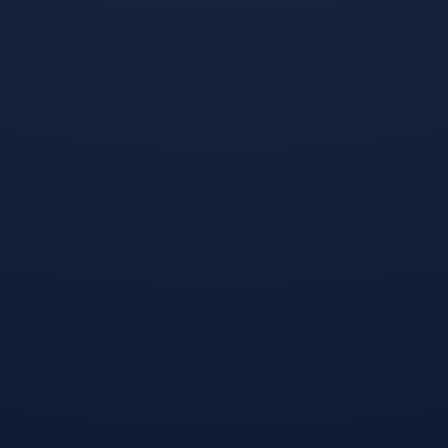
思维的
开云APP-扩展思维后的文章标
开云体育app-北境之光与南美
题
之韧，2026世界杯H组，瑞典
的绝地一击与格列兹曼的王者
宣言
6世界杯
开云体育登录-冷血风暴，202
开云体育中国-血火征途，202
压哥伦
6世界杯B组关键战，哥伦比亚
6世界杯生死战，加纳碾压哥
一击震
碾压英格兰，萨内带队诠释唯
斯达黎加，魔笛终章奏响胜歌
一默契