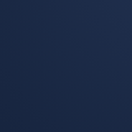
应，根本没有想一起合力解决车主投诉的想法，实
其实在这也就深深的感到这些长安车主的维权之
难，何况是长安的车主呢？
《一个马掌钉毁了一个国家》从前许多的典故就
可能因为售后问题失去口碑。