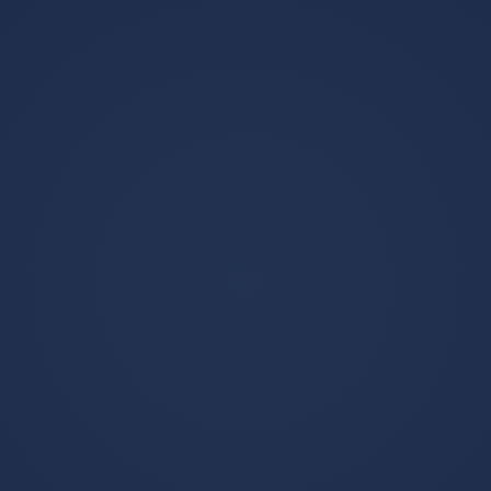
目前厂家会按照国家制定的新三包政策协助客户解决车辆问题，
24小时服务热线：4008886677。”涵盖了90%以上投诉
果帮助到车主，即使没有任何留言相信车主也不会有任何的
车主解决问题了，但实际上呢？
一套”的说法有疑问吗？根据汽车投诉网的数据可知，长安汽车
际上车主的满意度只有52.63分。也就是说车主对长安汽车的
但厂商就是为了提高回复率，随随便便就回复了“与车主沟
我们汽车投诉网多次希望能够跟企业对接上，但企业迟迟没有回
示企业会与网站联系，但经过多次沟通，企业还是没有任何反