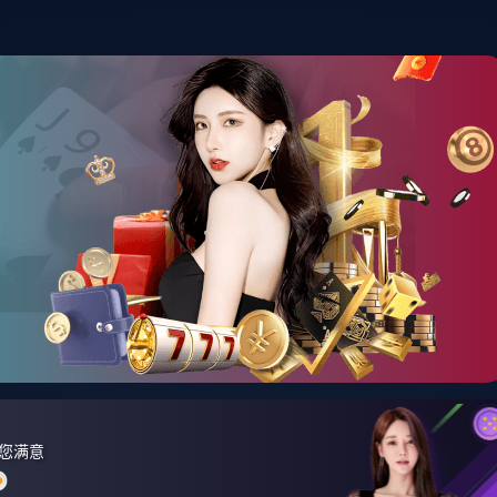
热点
战术解读
深度策划
瓦拉的较量备受期待的词条
：122
拱门迎接着参观 他在通往圣雅各德康波斯特拉的朝圣大道沿线极
维勒班Villeurbanne梅斯Metz贝桑松Besan？on卡昂Caen奥尔
ulogneBillancourt佩皮尼昂Perpignan南锡Nancy50，000
ce阿让特伊Argen。