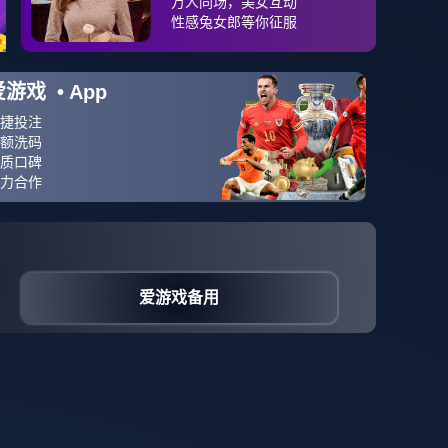
开云体育中国-西班牙队力克对手，积分领先的简单介绍
最近发表
开云体育入口-逆转之魂与不朽纪录，体育
史诗中的双重绝唱
开云体育中国-孤星耀苍穹，当独行侠的执
念碾过风城，库里用一己之力重写命运剧本
开云APP-独舞2026，当桑巴狂潮淹没冰
原，登贝莱的孤勇照亮A组唯一答案
开云体育APP下载-王者归来，当阿斯顿马
丁用绿色闪电撕裂银箭王朝，诺里斯在废墟中
开云体育在线-命运交错于莱茵河畔，2026
加冕新神
世界杯F组，德容火热状态下的罗马尼亚冰与
开云体育app-橙衣梦碎温布利，楚阿梅尼的
火之战
火焰，烧尽英格兰最后的优雅
开云体育在线-构思（扩展思维）
开云体育平台APP-孤峰独照，当马龙的火
热，映出日本队命运的唯一性
开云平台-钢铁与烈焰，当多特蒙德的纪律
碾碎波兰，格列兹曼正将艺术燃至沸点
开云体育官方网站-冷门与热焰，2026世界