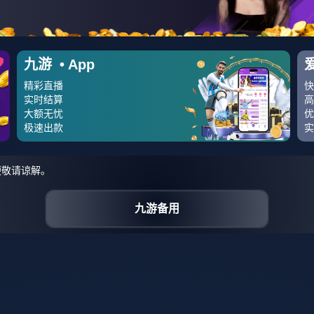
 Segusiaui Segusiani Segusavi，在今里昂及卢瓦尔省
areti，约在今特鲁瓦以南一带布兰诺维人Blannovii，又同归于埃杜
控小族体小族体又支。