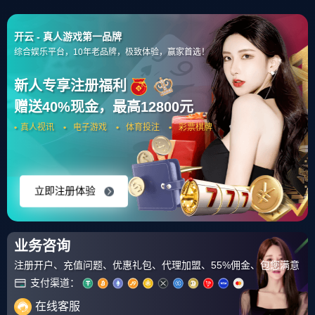
首页
球队新闻
正文
开云体育中国-那不勒斯客场惨败，遭遇连败
开云体育
阅读：324
2025-11-14 17:51:10
凯尔特人vs阿斯塔纳
周三013欧冠 开赛时间02:45
凯尔特人上赛季最佳射手穆萨-登贝莱仍因腿筋伤缺阵，
后卫斯维亚琴柯和博亚塔也都伤缺。前锋格里菲斯小腿伤，
但球员本人表示可以出场。
阿斯塔纳人员齐整。
(凯尔特人防线受损)