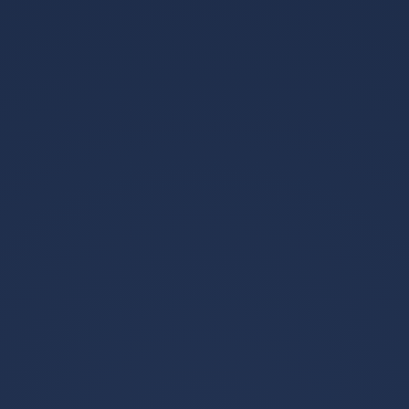
法国人图尔平主吹此役。
此前吹过土耳其球队2次，1胜1平，即2013年12月12日
欧联杯小组赛特拉布宗客场0比0拉齐奥、2016年3月10日欧
联杯1/8决赛费内巴切主场1比0布拉加。
吹过西班牙球队7次，6胜1负，唯一例外是2016年12月6
日欧冠小组赛马竞客场0比1拜仁，其中包括吹塞维利亚一
次，获胜，即2017年2月22日欧冠1/8决赛主场2比1莱切斯特
城。
(图尔平主吹西班牙球队胜率高)