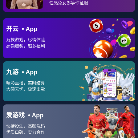
本赛季7战只丢了一球，即8月初苏超首轮主场4比1哈
茨。
近7场欧战只输了一场，即去年11月23日欧冠小组赛主场
0比2巴萨，其余3胜3平。
不过近5个欧战主场只赢了一场，即上述在7月中旬欧冠
资格赛4比0林菲尔德，其余2平2负。
(凯尔特人本赛季防守出色，欧战稳定)
阿斯塔纳本赛季欧冠已踢过两轮，第二轮客场1比0、主
场1比1淘汰拉脱维亚球队斯巴达克斯，第三轮主场3比1、客
场0比1淘汰华沙军团。
近9个欧战客场只赢了一场，其余4平4负。
(阿斯塔纳欧战客场不佳)