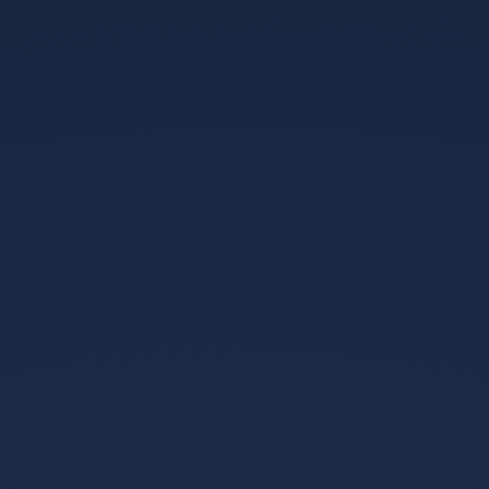
双方此前未交锋。伊斯坦布尔此前没碰过西班牙球队。
塞维利亚在欧战碰过土耳其球队3场，2胜1负进8球失5
球。
即2005年11月3日联盟杯小组赛主场3比0贝西克塔斯，2
008年2月和3月欧冠1/8决赛客场2比3、主场3比2并点球2比3
被费内巴切淘汰。
塞维利亚客赴土耳其一次，输球。
(塞维利亚上次淘汰赛碰土耳其球队就被淘汰)
伊斯坦布尔上轮欧冠客场3比3、主场2比0淘汰比利时豪
门布鲁日。
主场2比0布鲁日一役，也结束此前7个欧战主场不胜的纪