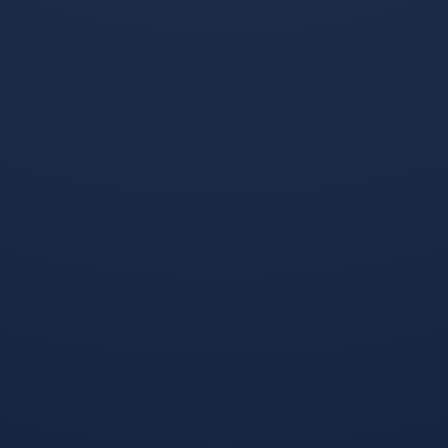
13、总的来说，2024年世界杯预选赛亚洲区18强赛对中国队
来说是一次重要的机遇，同时也是一次巨大的挑战中国队需
要在备战过程中充分准备，提升球队的整体实力和战术水
平，以期在预选赛中取得好成绩，为晋级世界杯打下坚实的
基础此外，亚洲区其他小组的赛程也同样激烈例如，A组的卡
塔尔队将面对伊朗。
14、国乒仍需保持警惕，做好充分的备战工作此次成都之
行，国乒将派出精锐之师，力争在混合团体世界杯中取得优
异成绩这不仅是对运动员个人能力的检验，更是对中国乒乓
球队整体实力和团队合作精神的一次全面展示相信在教练组
的精心指导下，国乒将士们必将以最佳状态迎接挑战，为国
争光。
15、此次移师迪拜参赛，不仅对国足的备战提出了更高的要