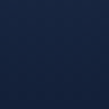
求，也对球队的体能心理素质以及应对突发事件的能力提出
了考验如何在新的环境下保持最佳竞技状态，将是国足面临
的一大挑战尽管失去主场之利，但中国足协表示将全力做好
赛事的各项准备工作，确保球队能够以最佳状态迎接接下来
的比赛面对新的挑战，国足。
1.本站遵循行业规范，任何转载的稿件都会明确标注作者和来源；2.
本站的原创文章，请转载时务必注明文章作者和来源，不尊重原创
的行为开云体育将追究责任；3.作者投稿可能会经我们编辑修改或补
充。
相关文章