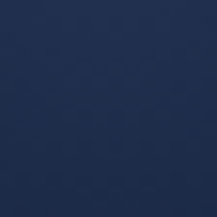
11、经历了漫长的等待和努力，中国男足终于在今年的世界
杯上勇夺冠军，重返足球巅峰，再现东亚风采这是一场历史
性的胜利，也是一次伟大的奋斗备战阶段 在备战阶段，中国
男足采取了一系列措施来提高球队的整体实力首先，他们加
强了体能训练，提高了球员的身体素质，增强了球队的耐力
和抗压能力其次，他们注重战术训练，研究对手的战术特
点，制。
12、9月20日，国足仍然继续在阿联酋沙迦集训，备战12强
赛与越南之战张玉宁在采访中表示，球队对下一场比赛的对
手越南队做了针对性的训练部署，自己非常有信心能够拿下
对手这确实是个悬崖边上的一场比赛，张玉宁接受采访，坦
言长期集训和准备踢越南，这对球队是个挑战“但大家都为了
一个目标，所以我们能。