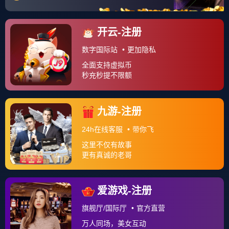
考虑到这一点，我们通过记忆的筛选，在这么多年的季
后赛中挑选出自己最喜欢的比赛。
雷·艾伦的底角三分（2013）
很容易就想到这个，因为这是我曾经见过的最好的表
现，但正如波波维奇在几个月后告诉我的一样，这并不是一
场仅有29秒的的比赛。所以这也就是为什么我记得的原因。
比赛还剩28秒的时候被叫了暂停，热火还差五分追平，克里
斯·波什看见他的妻子在座位上加油打气，心想：“这是多么甜
蜜啊，可惜她不知道我们要输了。“詹姆斯将功补过，投中了
一记三分，热火以92-94落后，此时离常规时间结束只剩下20
秒。然而莱昂纳德两罚一中后，所有的正在离场的球迷又返
回来。然后是真正的精彩之处，波什正在紧盯着帕克而帕克
脱离了波什的紧盯和迪奥一起盯防詹姆斯，詹姆斯投丢了三