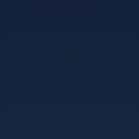
场激烈的比赛。当球在手中的时候，邓肯已经不能被阻止。
邓肯将球分给了三分线外的吉诺比利，对他充满了信心，对
于这样的过程，应该是一个激动人心的结局。圣安东尼奥从
在大比分3-1落后的情况下打到第七场，又追上20分重新从死
亡边缘被拉回来。
然后达拉斯要开始反击了。达拉斯选择在右翼安排德克-
诺维茨基，对阵布鲁鲍文。当他开始背打鲍文的时候，所有
人都等着看他的金鸡独立。诺维茨基转向了底角，惊呆了鲍
恩和吉诺比利。那个年轻的阿根廷人跳了起来，但下落的时
候打到了德克的手腕上。裁判在旁边吹了哨，球进了，马刺
又从胜利的一边被拉了回来。
这场比赛有着一切篮球的魅力：篮球艺术，精彩的过
程，高额的奖金，出乎意料的惊喜和致命的错误。“这是我曾