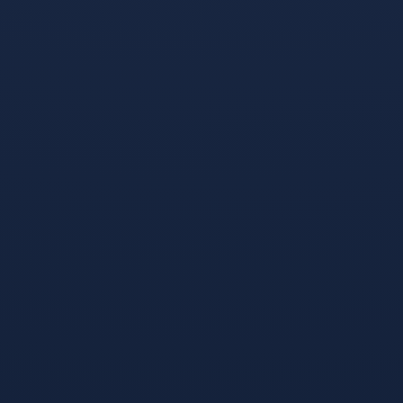
粉丝也越来越少。实际上是在这场比赛中，新闻箱里没有任
何欢呼，万千情感在当时难以表达，可能选择沉默会更好。
无论如何，这是公牛队的最后一缕希望，尽管在历史上最终
没有任何意义，它的地位令人沮丧。这不仅仅是巧合，所有
描述符都适用于德里克·罗斯篮球生涯的整体走向。在许多球
队季后赛相继倒在勒布朗面前之后，芝加哥也难逃一死。而
且自此以后一直都走下坡路了。
特科格鲁的盖帽和康特尼·李的错失绝杀（2009）
在2009年NBA总决赛的第二场结束前还有不到一秒的时
候，湖人和魔术队僵持在88平。特科格鲁打破了科比布莱恩
特想赢得比赛的想法，当开始计时的时候，特科格鲁暂停了
比赛为奥兰多节省了一小段时间，然后商量最后一攻的战
术。由于特科格鲁在半场发球，科特尼·李摆脱了科比跑出了
战术。他本应该完成艰难的上篮。而魔术和湖人大比分应该