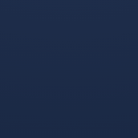
美的中距离跳投赢得比赛的胜利，他是无与伦比的。如果说
有什么他缺少的，那只能是三分球。这就是为什么我喜欢他
在1992年NBA总决赛第一场比赛中对开拓者的表现。这是乔
丹的巅峰。当有机会证明别人错了，他只是不能控制自己。
而在一九九一至九二年，乔丹是一名27％命中率的三分投
手，当克里夫·罗宾逊否认他，并放他远投。之后他在场上投
了六个三分球，上半场得到了35分（全场比赛39分），并做
出了“耸肩”这个经典动作。
我知道有其他的时刻可能可以更好的形容乔丹的职业生
涯，这个不是他第一个或最后一个总冠军，也不是染上流感
的比赛或拉塞尔的交叉步。但是这个让我记忆最深刻是因为
它是不可预期的。你永远都不会质疑乔丹能赢得这个系列
赛，你知道他会一如既然的杀死比赛。但是在我眼里，这场
比赛比其他的更能凸显乔丹的人格魅力。就是这个会打一早