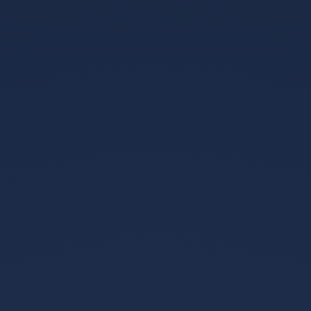
比赛中赢得总决赛，正如湖人对这种惊人的滞空没有反应过
来，乔丹在剩下的十年里在球场上闪耀。在空中与萨姆·帕金
斯和格林拉开差距后，乔丹并没有下落。
吉尔伯特·阿里纳斯击沉公牛队（2005）
难道这是我最喜欢的季后赛时刻吗？当然，这是令人心
碎的时刻。打败了诺奇奥尼，辛里奇和本戈登不应该觉得像
赢得总冠军一样。但是确实是，吉尔伯特·阿里纳斯感觉像是
带来了一场革命，在我关键生命里的24个月里，我会永远记
住这个镜头。
雷吉-米勒的九秒八分（1995）
这不仅是我最喜欢的画面，也许是我最喜欢的电影。过
去二十二年经常看到，我已经记得了。当我想到“NBA季后