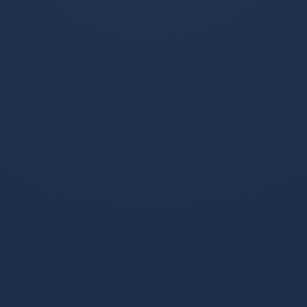
经典庆祝动作耸肩：迈克尔乔丹（1992）
迈克尔·乔丹是超人。他有一个理想的身体 素质，一个完