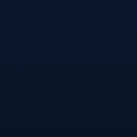
开云体育登录-蓝衣风暴，2026世
开云APP-唯此一战，2026世界杯
界杯G组，意大利以攻守转换的艺
G组，美国如何用新大陆足球在强
术击溃美国，穆西亚拉成最耀眼星
强对话中压服厄瓜多尔，费利克斯
发表评论
辰
独舞定义唯一性时刻
提交评论
开云体育入口
开云体育平台APP
开云平台