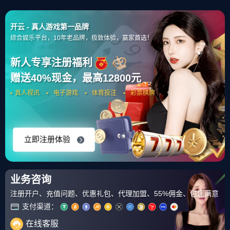
首页
深度策划
正文
开云体育中国-快船主场大胜雄鹿，将系列赛带入抢七
开云体育
阅读：388
2025-08-11 16:35:19
来源:A8体育
NBA免费在线直播地址：A8体育：https://www.a8tiyu.co
m/?source=curryb（请复制粘贴到浏览器）
到目前为止，这个赛季的季后赛并没有出现什么特别精
彩的比赛，但是往年这个时候总有好戏连台。
每年，季后赛总有许多时刻永远在我们的记忆之中。比
如上个赛季，詹姆斯在第七场比赛中顶板大帽安德烈·伊戈达
拉，而这个赛季会是什么呢？这些问题总能在酒吧里有很高
的热度。