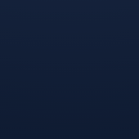
开云平台-逆转与传承，威廉姆斯
开云体育中国-孤星耀苍穹，当独
用唯一的方式，为汉密尔顿的胜利
行侠的执念碾过风城，库里用一己
写下注脚
之力重写命运剧本
开云体育app-橙衣梦碎温布利，
开云体育在线-构思（扩展思维）
楚阿梅尼的火焰，烧尽英格兰最后
的优雅
开云平台-2026世界杯H组焦点
开云体育APP下载-唯一的一秒，
战，厄瓜多尔横扫波兰，吉鲁主导
当乌兹别克斯坦的荣耀刺穿巴西，
下的橙色风暴与红白防线崩塌
范戴克用背影定义了2026