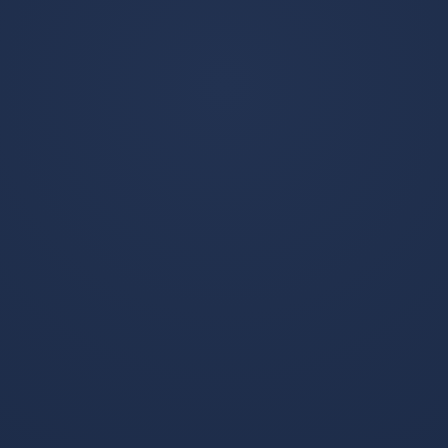
出局，凭实力而言，澳大利让球的力度达不到3球，现在盘面
升至3.25球，有造热澳大利的嫌疑。
胜平负：让球负；让球平；
比分：3-1 4-1
亚盘：泰国（+3.25）