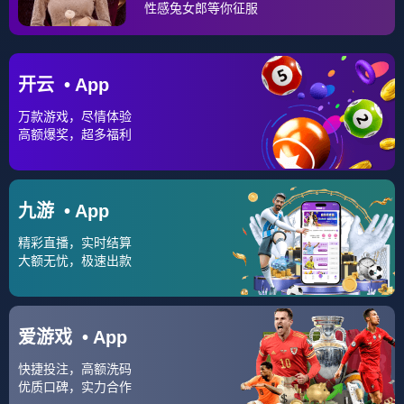
比赛时间2017-09-06 01:30
周二011 沙特VS日本
西亚劲旅沙特最新一期FIFA积分601分排名世界第59
位，相比上期上升2名，亚洲区名列第5。沙特本次十二强赛
主场3胜1平，胜率75%；而日本十二强赛客场2胜2平，不及
主场战绩。沙特最近7个世预赛主场不仅拿到6胜1平的成绩，
且5场比赛保持球门不失，最近2个主场连胜，主场状态一向
稳定。
东亚强队日本最新一期FIFA积分696分位列世界第44，