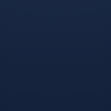
另：大量粉丝还没有养成阅读后点赞的习惯，希望大家
在阅读后顺便点赞，以示鼓励！一个人长期坚持原创真的很
不容易，多次想放弃，坚持是一种信仰，专注是一种态度！
THE END
1.本站遵循行业规范，任何转载的稿件都会明确标注作者和来源；2.
本站的原创文章，请转载时务必注明文章作者和来源，不尊重原创
的行为开云体育将追究责任；3.作者投稿可能会经我们编辑修改或补
充。
相关文章