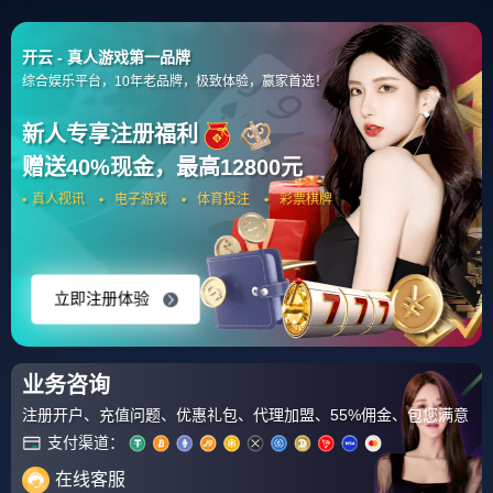
首页
体坛热点
正文
开云官方app入口-关于北京人和全力以赴，势不可挡
的信息
开云体育
阅读：374
2025-09-27 20:50:08
励志风同学们，高考第二天，战斗仍在继续十年寒窗苦读，
今朝正是你们张扬实力的时候不要畏惧，大胆地劈关斩将，
马到成功势不可挡保持稳定心态，全力以赴，定能夺取最后
的胜利，金榜题名温馨风亲爱的考生们，高考第二天啦，别
紧张，保持好心态，发挥出自己的最佳水平你们是聪明且有
实力的。
17风起云涌迎开门，势不可挡开门红18追求品质，只争朝
夕，全力以赴，矢志不移 19今日不为增员作努力，明日必为
业绩掉眼泪20经营客户，加大回访，用心专业，客户至上 21