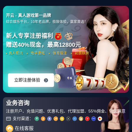
首页
体坛热点
正文
开云体育下载-关于迈凯伦轻取阿斯顿马丁，汉密尔顿
状态火热的信息
开云体育
阅读：333
2025-12-05 04:45:04
宾利欧陆阿斯顿马丁DB11法拉利波尔菲诺迈凯伦570911 阿
斯顿马丁大部分系列都很适合 他妈的胡扯 那是迈凯伦GT 不
是570GT好吧 不知道别瞎说 迈凯伦GT指导价是198万 超跑都
是两百公里内加一次油，1500公里换一次机油跑长途比电动
车还不靠谱 911没问题，我最远两天跑了二千公里一。