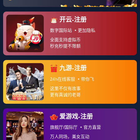
值维度的颠覆。
当决赛的最后一分落地，辛纳跪倒在硬地球场上，他赢下的
不仅仅是一项年终总决赛的冠军，在那个瞬间，他让法网的
光环，第一次在硬地的聚光灯下显得黯淡无光，这并非说大
满贯的价值降低了，而是说，在新的职业网球纪元里，“掌控
力”与“统治力”的象征符号,悄然完成了转移。