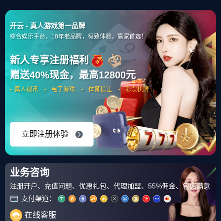
首页
战术解读
正文
开云下载-利物浦客场挑战莱切斯特，争取连胜登顶
开云体育
阅读：407
2025-07-09 02:30:01
再过一个星期就是平安夜圣诞节了；然后再过一个星期
就要迎来新年元旦了。总之，2016年的余额不多了……
2016年，你过得怎么样？
杭州体彩新年祈福
对于即将过去的2016年，相信大家一定有很多想说的
话，关于生活，关于事业，或者关于爱情亲情和友情，又或
者关于其他。
还记得11月底那场全杭城的表白吗？
这场“I?HZ（我爱杭州）”的表白活动，真的温暖到了一座