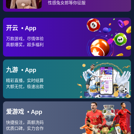
说出你的祝福和公益心愿
杭州体彩新年祈福
圣诞节快了，元旦也快到了。你有什么话想对特别的人
说，有什么美好的祝福要送出，有什么新年的公益心愿想完
成，都可以说出来让这座城市看到。
这一次，杭州体彩包下了龙翔桥的电子大屏、地铁站的
电子大屏，还有联华超市的电子屏，帮助大家实现这个心
愿。
龙翔桥大屏