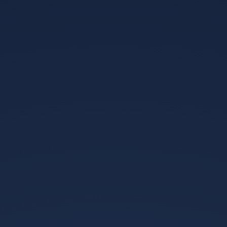
我们。
一直到2017年元旦假期结束，大家的祝福、心愿都有机
会在这些大屏上出现。
小彩先来发一个：
#杭州体彩新年祈福# 感谢这一年陪伴我的所有人！希望
明年自己每月能参加一次公益活动。
说出你的祝福和心愿，我们会随机抽取五名幸运粉丝，
他们将获得一个新秀丽体彩运动背包。
点击文末“阅读原文”参与活动哦！
本期看点
焦点战曼城可保主场不败