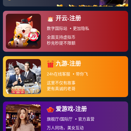
城市。在杭州生活的日子里，充满了感恩，他们通过电子大
屏表达对杭州这座城市的爱。
市民们的花式表白：我爱杭州
城市美容师说：“我让家乡更整洁，I?HZ（我爱杭州）！”
医务工作者说：“救死扶伤，挽救生命。I?HZ（我爱杭州）！”