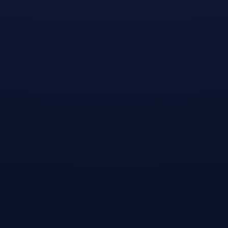
开云体育登录-冷血风暴，2026世
开云体育中国-血火征途，2026世
界杯B组关键战，哥伦比亚碾压英
界杯生死战，加纳碾压哥斯达黎
格兰，萨内带队诠释唯一默契
加，魔笛终章奏响胜歌
发表评论
提交评论
开云体育入口
开云体育平台APP
开云平台