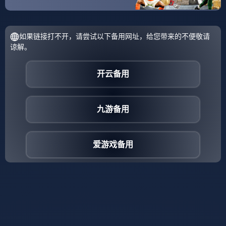
地铁站电子屏（40块）
世纪联华电子屏（60块）
把你想说的（可以是圣诞祝福，也可以是新年祝福，还
可以是表白、感恩）+2017年的一个公益心愿，编辑好后发给